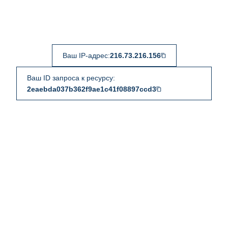
Ваш IP-адрес:
216.73.216.156
Ваш ID запроса к ресурсу:
2eaebda037b362f9ae1c41f08897ccd3