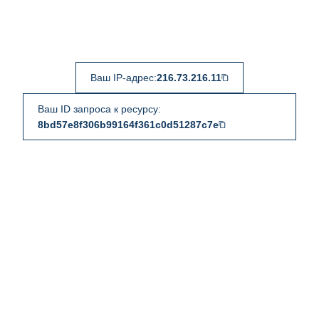
Ваш IP-адрес:
216.73.216.11
Ваш ID запроса к ресурсу:
8bd57e8f306b99164f361c0d51287c7e